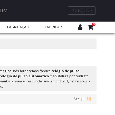
ODM
Português
0
FABRICAÇÃO
FABRICAR
EQUENTES
omático
, nós fornecemos fábrica
relógio de pulso
relógio de pulso automático
manufatura por contrato.
omático
, vamos responder em tempo hábil, não somos o
ço.
Ver