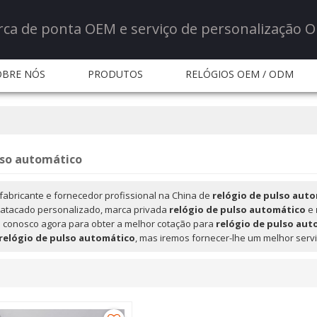
rca de ponta OEM e serviço de personalização 
OBRE NÓS
PRODUTOS
RELÓGIOS OEM / ODM
ERVIÇO
NOTÍCIA
NOTÍCIA
PERGUNTAS FR
CONTATE-NOS
lso automático
fabricante e fornecedor profissional na China de
relógio de pulso aut
atacado personalizado, marca privada
relógio de pulso automático
e
o conosco agora para obter a melhor cotação para
relógio de pulso aut
relógio de pulso automático
, mas iremos fornecer-lhe um melhor servi