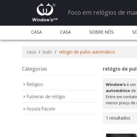
Foco em relógios de ma
CASA
CASA
SOBRE NÓS
S
QUANTIDADE E SERVIÇO
QUANTIDADE E S
casa
/
tudo
/
relógio de pulso automático
PERGUNTAS FREQUENTES
CONTATE-NOS
Categorias
relógio de pu
Relógios
Window's
é um 
automático
de 
Pulseiras de relógio
Entre em contat
menor preço de
Assista Pacote
1 resultados