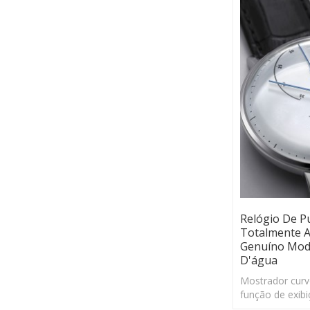
Relógio De P
Totalmente 
Genuíno Moda
D'água
Mostrador curv
função de exibi
movimento, Exi