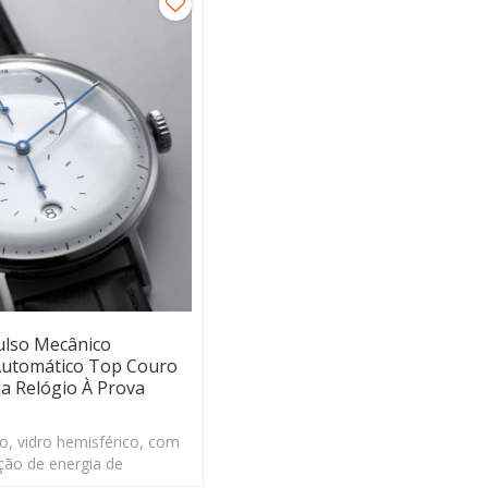
ulso Mecânico
Automático Top Couro
 Relógio À Prova
o, vidro hemisférico, com
ção de energia de
stem muitas cores