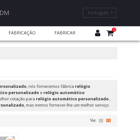
ODM
Português
0
FABRICAÇÃO
FABRICAR
EQUENTES
ersonalizado
, nós fornecemos fábrica
relógio
tico personalizado
e
relógio automático
elhor cotação para
relógio automático personalizado
,
rsonalizado
, mas iremos fornecer-lhe um melhor serviço.
Ver