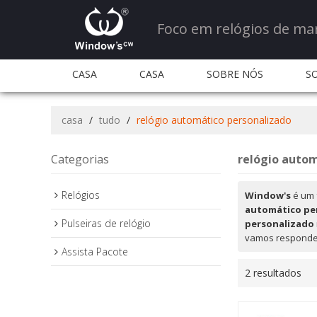
Foco em relógios de ma
CASA
CASA
SOBRE NÓS
S
QUANTIDADE E SERVIÇO
QUANTIDADE E S
casa
/
tudo
/
relógio automático personalizado
PERGUNTAS FREQUENTES
CONTATE-NOS
Categorias
relógio autom
Relógios
Window's
é um 
automático pe
Pulseiras de relógio
personalizado
vamos responder
Assista Pacote
2 resultados