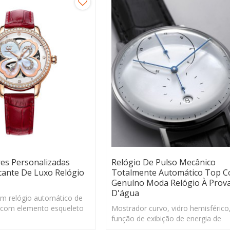
es Personalizadas
Relógio De Pulso Mecânico
icante De Luxo Relógio
Totalmente Automático Top C
Genuíno Moda Relógio À Prov
D'água
um relógio automático de
, com elemento esqueleto
Mostrador curvo, vidro hemisféric
cebe muito amor por muitos
função de exibição de energia de
movimento, Existem muitas cores