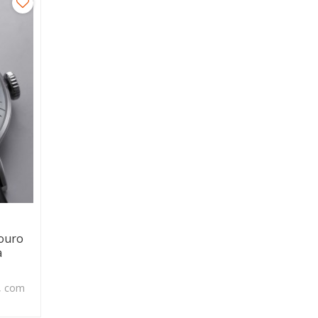
ouro
a
o, com