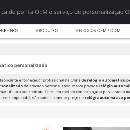
rca de ponta OEM e serviço de personalização 
OBRE NÓS
PRODUTOS
RELÓGIOS OEM / ODM
ERVIÇO
NOTÍCIA
NOTÍCIA
PERGUNTAS FR
CONTATE-NOS
ático personalizado
fabricante e fornecedor profissional na China de
relógio automático p
rsonalizado
de atacado personalizado, marca privada
relógio automá
manufatura por contrato. Entre em contato conosco agora para obter a m
 em tempo hábil, não somos o menor preço de
relógio automático pe