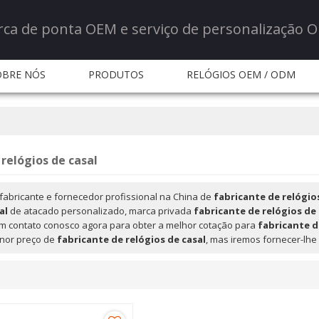
rca de ponta OEM e serviço de personalização 
OBRE NÓS
PRODUTOS
RELÓGIOS OEM / ODM
ERVIÇO
NOTÍCIA
NOTÍCIA
PERGUNTAS FR
CONTATE-NOS
 relógios de casal
fabricante e fornecedor profissional na China de
fabricante de relógio
al
de atacado personalizado, marca privada
fabricante de relógios de 
em contato conosco agora para obter a melhor cotação para
fabricante d
nor preço de
fabricante de relógios de casal
, mas iremos fornecer-lhe