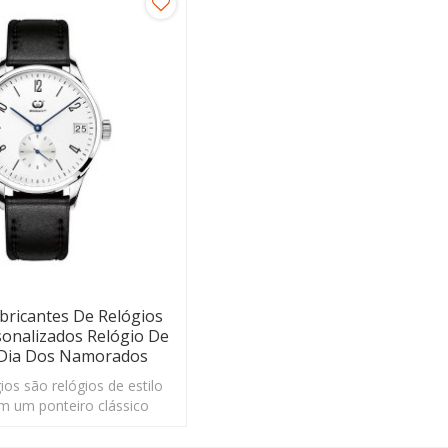
abricantes De Relógios
sonalizados Relógio De
 Dia Dos Namorados
ios são relógios de estilo
om um ponteiro clássico
ótimo relógio de presente