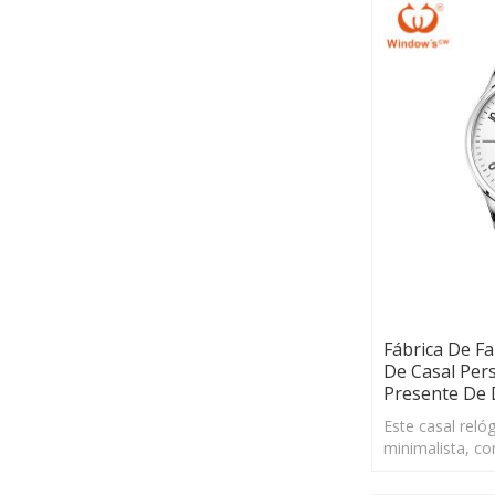
Fábrica De F
De Casal Per
Presente De
Este casal relóg
minimalista, c
pequeno. é um 
para o