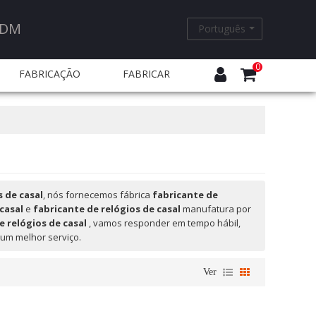
ODM
Português
0
FABRICAÇÃO
FABRICAR
EQUENTES
s de casal
, nós fornecemos fábrica
fabricante de
casal
e
fabricante de relógios de casal
manufatura por
e relógios de casal
, vamos responder em tempo hábil,
 um melhor serviço.
Ver