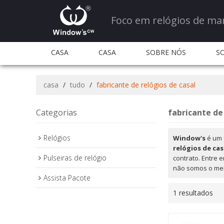
Foco em relógios de ma
CASA
CASA
SOBRE NÓS
S
QUANTIDADE E SERVIÇO
QUANTIDADE E S
casa
/
tudo
/
fabricante de relógios de casal
PERGUNTAS FREQUENTES
CONTATE-NOS
Categorias
fabricante de
Relógios
Window's
é um 
relógios de cas
Pulseiras de relógio
contrato. Entre 
não somos o me
Assista Pacote
1 resultados