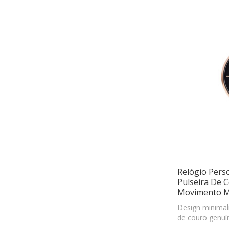
Relógio Pers
Pulseira De 
Movimento M
Design minimali
de couro genuí
confortável.