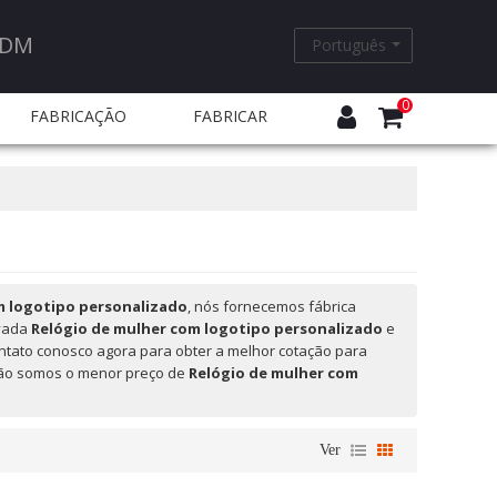
ODM
Português
0
FABRICAÇÃO
FABRICAR
EQUENTES
m logotipo personalizado
, nós fornecemos fábrica
ivada
Relógio de mulher com logotipo personalizado
e
ntato conosco agora para obter a melhor cotação para
não somos o menor preço de
Relógio de mulher com
Ver