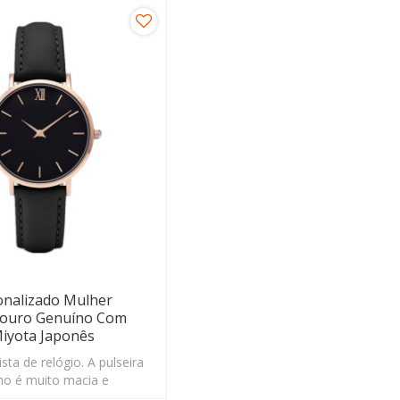
onalizado Mulher
Couro Genuíno Com
iyota Japonês
sta de relógio. A pulseira
no é muito macia e