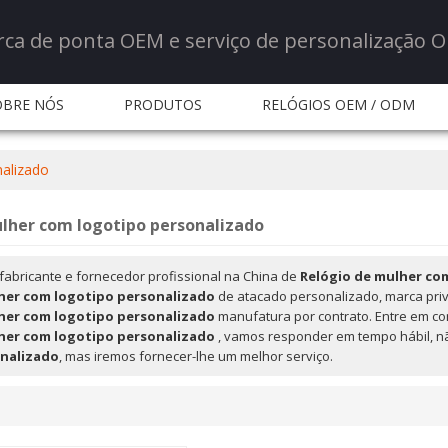
rca de ponta OEM e serviço de personalização 
OBRE NÓS
PRODUTOS
RELÓGIOS OEM / ODM
ERVIÇO
NOTÍCIA
NOTÍCIA
PERGUNTAS FR
nalizado
CONTATE-NOS
lher com logotipo personalizado
fabricante e fornecedor profissional na China de
Relógio de mulher co
her com logotipo personalizado
de atacado personalizado, marca pr
her com logotipo personalizado
manufatura por contrato. Entre em co
her com logotipo personalizado
, vamos responder em tempo hábil, 
onalizado
, mas iremos fornecer-lhe um melhor serviço.