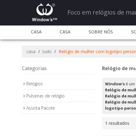
Foco em relógios de ma
CASA
CASA
SOBRE NÓS
S
QUANTIDADE E SERVIÇO
QUANTIDADE E S
casa
/
tudo
/
Relógio de mulher com logotipo perso
PERGUNTAS FREQUENTES
CONTATE-NOS
Categorias
Relógio de mu
Relógios
Window's
é um 
Relógio de mul
Pulseiras de relógio
Relógio de mul
Relógio de mul
Assista Pacote
logotipo pers
1 resultados