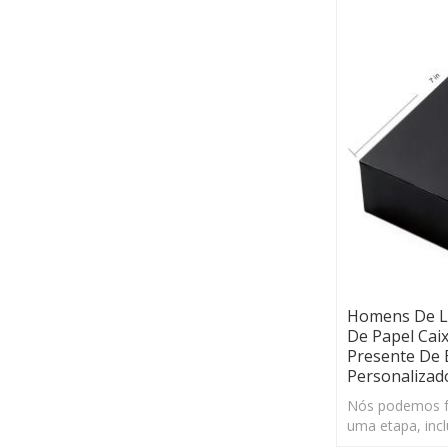
Homens De Lu
De Papel Cai
Presente De
Personalizad
Nós podemos fo
uma etapa, incl
produção origin