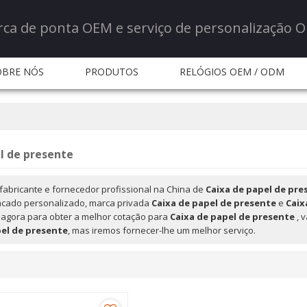
rca de ponta OEM e serviço de personalização 
OBRE NÓS
PRODUTOS
RELÓGIOS OEM / ODM
ERVIÇO
NOTÍCIA
NOTÍCIA
PERGUNTAS FR
CONTATE-NOS
l de presente
fabricante e fornecedor profissional na China de
Caixa de papel de pre
acado personalizado, marca privada
Caixa de papel de presente
e
Caix
 agora para obter a melhor cotação para
Caixa de papel de presente
, 
pel de presente
, mas iremos fornecer-lhe um melhor serviço.