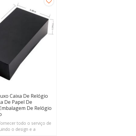
xo Caixa De Relógio
xa De Papel De
 Embalagem De Relógio
o
rnecer todo o serviço de
uindo o design e a
ais.