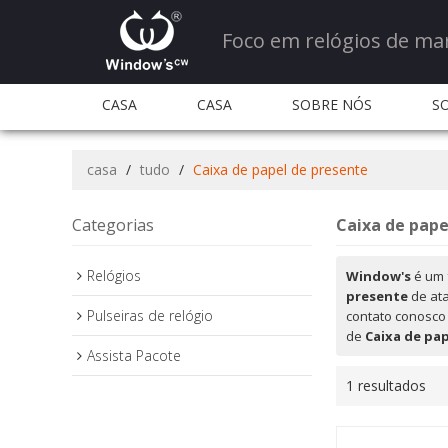
Foco em relógios de ma
CASA
CASA
SOBRE NÓS
S
QUANTIDADE E SERVIÇO
QUANTIDADE E S
casa
/
tudo
/
Caixa de papel de presente
PERGUNTAS FREQUENTES
CONTATE-NOS
Categorias
Caixa de pape
Relógios
Window's
é um 
presente
de at
Pulseiras de relógio
contato conosco
de
Caixa de pa
Assista Pacote
1 resultados