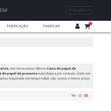
ODM
Português
0
FABRICAÇÃO
FABRICAR
EQUENTES
sente
, nós fornecemos fábrica
Caixa de papel de
a de papel de presente
manufatura por contrato. Entre em
vamos responder em tempo hábil, não somos o menor preço
Ver