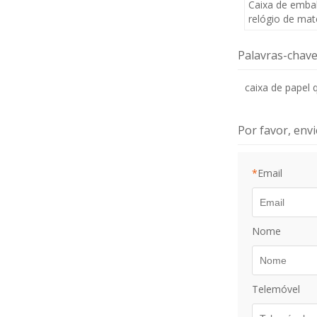
Caixa de emba
relógio de mat
de logotipo pe
luxo com desi
Palavras-chav
caixa de papel
Por favor, en
*
Email
Nome
Telemóvel