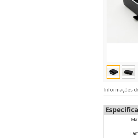
Informações d
Especific
Mat
Tam