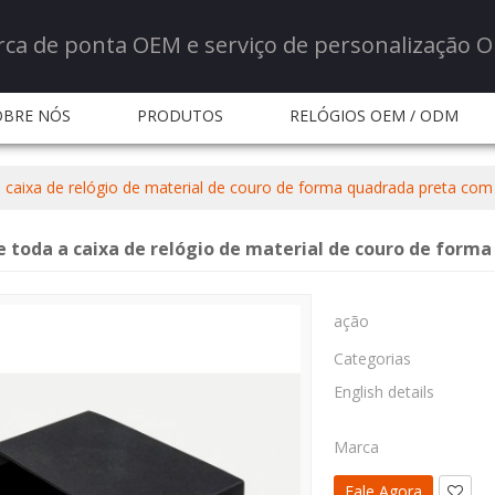
rca de ponta OEM e serviço de personalização 
OBRE NÓS
PRODUTOS
RELÓGIOS OEM / ODM
ERVIÇO
NOTÍCIA
NOTÍCIA
PERGUNTAS FR
a caixa de relógio de material de couro de forma quadrada preta com
CONTATE-NOS
e toda a caixa de relógio de material de couro de form
ação
Categorias
English details
Marca
Fale Agora