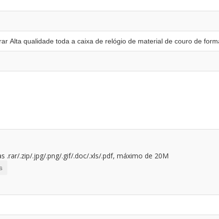
 .rar/.zip/.jpg/.png/.gif/.doc/.xls/.pdf, máximo de 20M
s