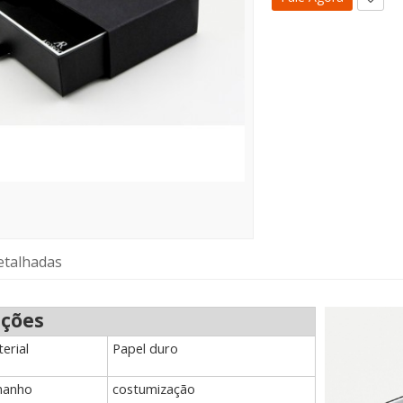
etalhadas
ações
erial
Papel duro
anho
costumização