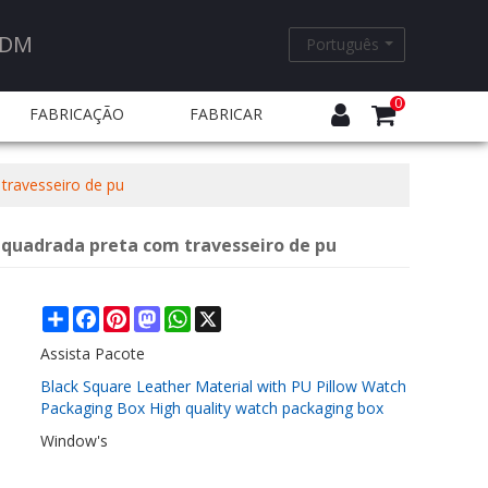
ODM
Português
0
FABRICAÇÃO
FABRICAR
EQUENTES
 travesseiro de pu
a quadrada preta com travesseiro de pu
Share
Facebook
Pinterest
Mastodon
WhatsApp
X
Assista Pacote
Black Square Leather Material with PU Pillow Watch
Packaging Box High quality watch packaging box
Window's