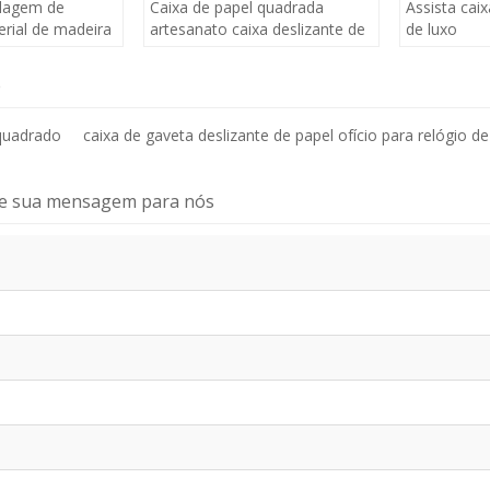
lagem de
Caixa de papel quadrada
Assista ca
erial de madeira
artesanato caixa deslizante de
de luxo
rsonalizado de
gaveta de papel para relógio
gn personalizado
de pulso, retire a caixa de
e
papel
 quadrado
caixa de gaveta deslizante de papel ofício para relógio de
vie sua mensagem para nós