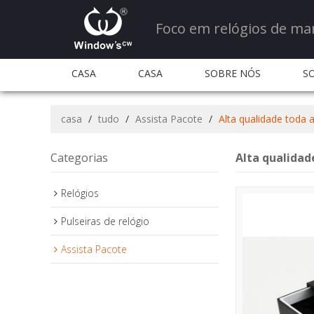
Foco em relógios de ma
CASA
CASA
SOBRE NÓS
S
QUANTIDADE E SERVIÇO
QUANTIDADE E S
casa
/
tudo
/
Assista Pacote
/
Alta qualidade toda 
PERGUNTAS FREQUENTES
CONTATE-NOS
Categorias
Alta qualidad
Relógios
Pulseiras de relógio
Assista Pacote