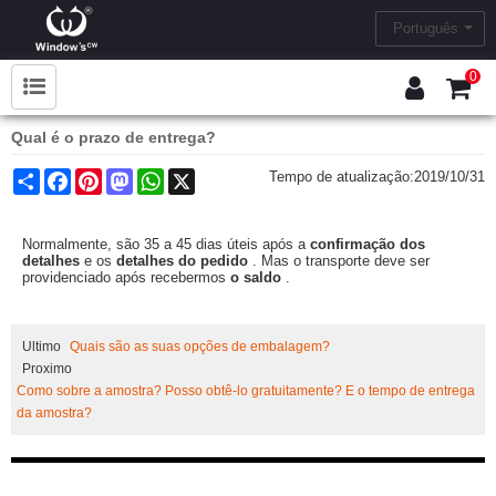
Português
0
Qual é o prazo de entrega?
Share
Facebook
Pinterest
Mastodon
WhatsApp
X
Tempo de atualização:
2019/10/31
Normalmente, são 35 a 45 dias úteis após a
confirmação dos
detalhes
e os
detalhes do pedido
. Mas o transporte deve ser
providenciado após recebermos
o saldo
.
Ultimo
Quais são as suas opções de embalagem?
Proximo
Como sobre a amostra? Posso obtê-lo gratuitamente? E o tempo de entrega
da amostra?